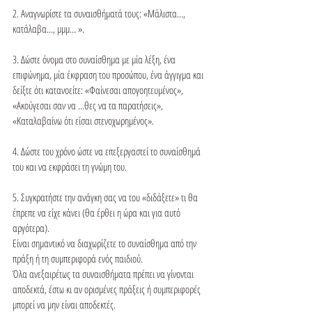
2. Αναγνωρίστε τα συναισθήματά τους: «Μάλιστα…, 
κατάλαβα…, μμμ… ».

3. Δώστε όνομα στο συναίσθημα με μία λέξη, ένα 
επιφώνημα, μία έκφραση του προσώπου, ένα άγγιγμα και 
δείξτε ότι κατανοείτε: «Φαίνεσαι απογοητευμένος», 
«Ακούγεσαι σαν να …θες να τα παρατήσεις», 
«Καταλαβαίνω ότι είσαι στενοχωρημένος».

4. Δώστε του χρόνο ώστε να επεξεργαστεί το συναίσθημά 
του και να εκφράσει τη γνώμη του.

5. Συγκρατήστε την ανάγκη σας να του «διδάξετε» τι θα 
έπρεπε να είχε κάνει (θα έρθει η ώρα και για αυτό 
αργότερα).

Είναι σημαντικό να διαχωρίζετε το συναίσθημα από την 
πράξη ή τη συμπεριφορά ενός παιδιού.

Όλα ανεξαιρέτως τα συναισθήματα πρέπει να γίνονται 
αποδεκτά, έστω κι αν ορισμένες πράξεις ή συμπεριφορές 
μπορεί να μην είναι αποδεκτές.
