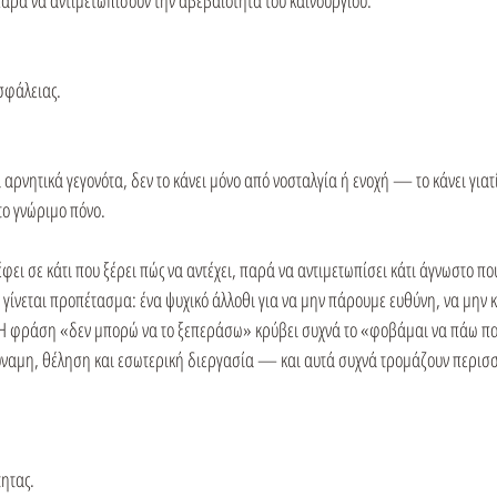
παρά να αντιμετωπίσουν την αβεβαιότητα του καινούργιου.
σφάλειας.
 αρνητικά γεγονότα, δεν το κάνει μόνο από νοσταλγία ή ενοχή — το κάνει γιατί
ο γνώριμο πόνο.
φει σε κάτι που ξέρει πώς να αντέχει, παρά να αντιμετωπίσει κάτι άγνωστο που
ά γίνεται προπέτασμα: ένα ψυχικό άλλοθι για να μην πάρουμε ευθύνη, να μην 
. Η φράση «δεν μπορώ να το ξεπεράσω» κρύβει συχνά το «φοβάμαι να πάω π
δύναμη, θέληση και εσωτερική διεργασία — και αυτά συχνά τρομάζουν περισσό
τητας.