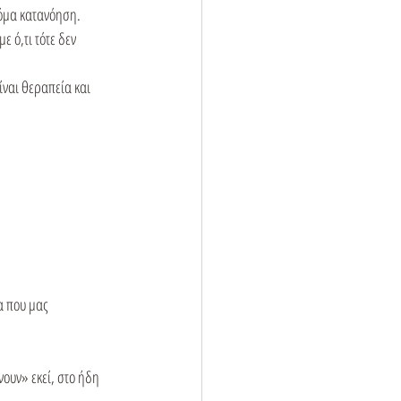
κόμα κατανόηση.
 ό,τι τότε δεν 
ίναι θεραπεία και 
 που μας 
ουν» εκεί, στο ήδη 