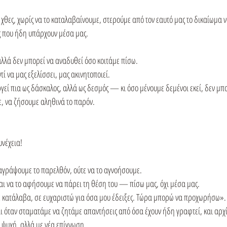
χθες, χωρίς να το καταλαβαίνουμε, στερούμε από τον εαυτό μας το δικαίωμα ν
 που ήδη υπάρχουν μέσα μας.
λά δεν μπορεί να αναδυθεί όσο κοιτάμε πίσω.
ί να μας εξελίσσει, μας ακινητοποιεί.
ργεί πια ως δάσκαλος, αλλά ως δεσμός — κι όσο μένουμε δεμένοι εκεί, δεν μπ
, να ζήσουμε αληθινά το παρόν.
υνέχεια!
ιαγράψουμε το παρελθόν, ούτε να το αγνοήσουμε.
και να το αφήσουμε να πάρει τη θέση του — πίσω μας, όχι μέσα μας.
ε κατάλαβα, σε ευχαριστώ για όσα μου έδειξες. Τώρα μπορώ να προχωρήσω».
ι όταν σταματάμε να ζητάμε απαντήσεις από όσα έχουν ήδη γραφτεί, και αρχ
 ψυχή, αλλά με νέα επίγνωση.