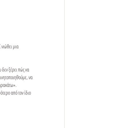
 νιώθει μια 
 δεν ξέρει πώς να 
κινητοποιηθούμε, να 
αρακάτω».
τερο από τον ίδιο 