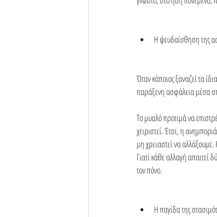
γνωστό, στο ήδη πονεμένο, 
Η ψευδαίσθηση της α
Όταν κάποιος ξαναζεί τα ίδια
παράξενη ασφάλεια μέσα στ
Το μυαλό προτιμά να επιστρέ
χειριστεί. Έτσι, η ανημπορι
μη χρειαστεί να αλλάξουμε
Γιατί κάθε αλλαγή απαιτεί 
τον πόνο.
Η παγίδα της στασιμό