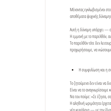
Μένοντας εγκλωβισμένοι στο 
αποθέματα ψυχικής δύναμης
Αυτή η δύναμη υπάρχει — αλ
Η εμμονή με το παρελθόν, αντ
Το παρελθόν τότε δεν λειτου
προχωρήσουμε, να νιώσουμε
Η συμφιλίωση και η σ
Το ζητούμενο δεν είναι να δ
Είναι να το αναγνωρίσουμε 
Να του πούμε: «Σε έζησα, σ
Η αληθινή ωριμότητα έρχετα
νέα κεφάλαια — με την ίδια