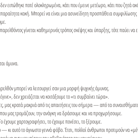
υ δεν ειπώθηκε ποτέ ολοκληρωμένα, κάτι που έμεινε μετέωρο, κάτι που ζητά α
απαραίτητα κακή. Μπορεί να είναι μια ασυνείδητη προσπάθεια συμφιλίωσης με
ύμε.
αρελθόντος γίνεται καθημερινός τρόπος σκέψης και ύπαρξης, τότε παύει να ε
ται άμυνα.
ρελθόν μπορεί να λειτουργεί σαν μια μορφή ψυχικής άμυνας.
έγινε», δεν χρειάζεται να κοιτάξουμε το «τι συμβαίνει τώρα».
ς, μας κρατά μακριά από τις απαιτήσεις του σήμερα — από τα συναισθήματα
 που μας τρομάζουν, την ανάγκη να δράσουμε και να προχωρήσουμε.
Το έχουμε χαρτογραφήσει, το έχουμε πονέσει, το ξέρουμε.
 — κι αυτό το άγνωστο γεννά φόβο. Έτσι, πολλοί άνθρωποι προτιμούν να «μέν