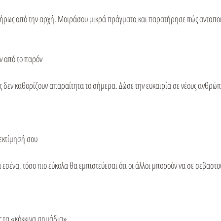
 πλήρως από την αρχή. Μοιράσου μικρά πράγματα και παρατήρησε πώς ανταποκρ
ν από το παρόν
ς δεν καθορίζουν απαραίτητα το σήμερα. Δώσε την ευκαιρία σε νέους ανθρώπ
οεκτίμησή σου
α εσένα, τόσο πιο εύκολα θα εμπιστεύεσαι ότι οι άλλοι μπορούν να σε σεβαστού
ς τα «κόκκινα σημάδια»