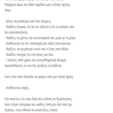
Υπάρχουν όμως και άλλα σημάδια μιας τοξικής σχέσης, 
όπως:

- Δίνεις περισσότερα από όσα παίρνεις.

- Νιώθεις διαρκώς ότι δεν σε σέβεται ή ότι οι ανάγκες σου 
δεν ικανοποιούνται.

- Νιώθεις να χάνεις την αυτοεκτίμησή σου μέρα με τη μέρα.

- Αισθάνεσαι ότι δεν υποστηρίζεσαι αλλά ταπεινώνεσαι.

- Βγάζετε τον χειρότερο εαυτό σας ο ένας στον άλλον.

- Νιώθεις συνεχώς ότι εσύ φταις για όλα.

- Ξοδεύεις πολύ χρόνο και συναισθηματική δύναμη 
προσπαθώντας να του/της φτιάξεις τη διάθεση.

Γιατί είναι τόσο δύσκολο να φύγεις από μια τοξική σχέση;

- Αισθάνεσαι ενοχές.

Εάν πιστεύεις ότι είναι δική σου ευθύνη να θεραπεύσεις 
έναν τοξικό σύντροφο και νιώθεις λύπη για όλα όσα έχει 
περάσει, είναι πιθανό να αναπτύξεις έντονα 