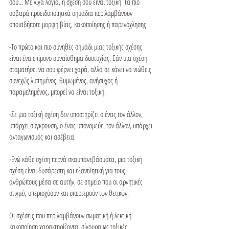
σου… Με λίγα λόγια, η σχέση σου είναι τοξική. Τα πιο 
σοβαρά προειδοποιητικά σημάδια περιλαμβάνουν 
οποιαδήποτε μορφή βίας, κακοποίησης ή παρενόχλησης.

-Το πρώτο και πιο σύνηθες σημάδι μιας τοξικής σχέσης 
είναι ένα επίμονο συναίσθημα δυστυχίας. Εάν μια σχέση 
σταματήσει να σου φέρνει χαρά, αλλά σε κάνει να νιώθεις 
συνεχώς λυπημένος, θυμωμένος, ανήσυχος ή 
παραμελημένος, μπορεί να είναι τοξική.

-Σε μια τοξική σχέση δεν υποστηρίζει ο ένας τον άλλον, 
υπάρχει σύγκρουση, ο ένας υπονομεύει τον άλλον, υπάρχει 
ανταγωνισμός και ασέβεια.

-Ενώ κάθε σχέση περνά σκαμπανεβάσματα, μια τοξική 
σχέση είναι δυσάρεστη και εξαντλητική για τους 
ανθρώπους μέσα σε αυτήν, σε σημείο που οι αρνητικές 
στιγμές υπερισχύουν και υπερτερούν των θετικών.

Οι σχέσεις που περιλαμβάνουν σωματική ή λεκτική 
κακοποίηση χαρακτηρίζονται σίγουρα ως τοξικές. 