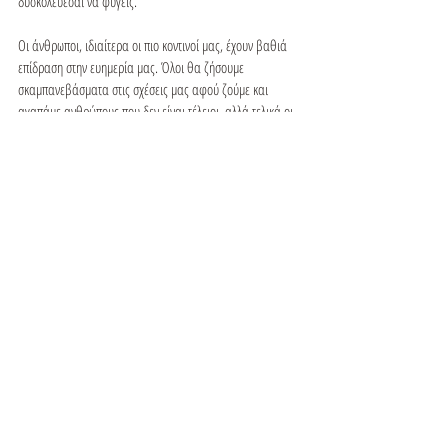
δυσκολεύεσαι να φύγεις.

Οι άνθρωποι, ιδιαίτερα οι πιο κοντινοί μας, έχουν βαθιά 
επίδραση στην ευημερία μας. Όλοι θα ζήσουμε 
σκαμπανεβάσματα στις σχέσεις μας αφού ζούμε και 
αγαπάμε ανθρώπους που δεν είναι τέλειοι, αλλά τελικά οι 
σχέσεις μας πρέπει να είναι πηγή χαράς και όχι 
απογοήτευσης.

Κάθε άνθρωπος στον πλανήτη αξίζει να έχει πλούσιες, 
ανταποδοτικές και ασφαλείς σχέσεις. Και κάθε άνθρωπος 
στον πλανήτη έχει την ευθύνη να δημιουργήσει αυτές τις 
σχέσεις. Ας μάθουμε να εντοπίζουμε τα σημάδια μιας 
τοξικής σχέσης, ώστε να αρχίσουμε να δημιουργούμε υγιείς 
σχέσεις.
Recent Posts
See All