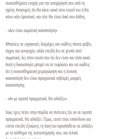
συναισθήματα ενοχής για την αποχώρησή σου από τη 
σχέση. Ανησυχείς ότι θα κάνει κακό στον εαυτό του ή θα 
κάνει κάτι δραστικό, και τότε θα είναι δικό σου λάθος.

- «Δεν είναι σωματική κακοποίηση»

Μπαίνεις σε εκρηκτικές διαμάχες και νιώθεις πάντα φόβο, 
άγχος και ανησυχία, αλλά επειδή δεν σε χτυπά ποτέ 
σωματικά, λες στον εαυτό σου ότι δεν είναι και τόσο κακό. 
Αυτή η δικαιολογία μπορεί να σε τυφλώσει και να νιώθεις 
ότι η συναισθηματική χειραγώγηση και η λεκτική 
κακοποίηση δεν είναι πραγματικά σοβαρές μορφές 
κακοποίησης.

- «Αν με αγαπά πραγματικά, θα αλλάξει»

Ίσως έχεις πέσει στην παγίδα να πιστεύεις ότι αν σε αγαπά 
πραγματικά, θα αλλάξει. Όμως, αυτό είναι επικίνδυνο για 
εσένα επειδή εξισώνεις τη δική του προσπάθεια να αλλάξει 
με το αίσθημα της αυτοεκτίμησής σου, και τελικά 