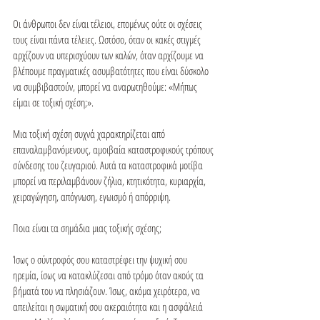
Οι άνθρωποι δεν είναι τέλειοι, επομένως ούτε οι σχέσεις 
τους είναι πάντα τέλειες. Ωστόσο, όταν οι κακές στιγμές 
αρχίζουν να υπερισχύουν των καλών, όταν αρχίζουμε να 
βλέπουμε πραγματικές ασυμβατότητες που είναι δύσκολο 
να συμβιβαστούν, μπορεί να αναρωτηθούμε: «Μήπως 
είμαι σε τοξική σχέση;».

Μια τοξική σχέση συχνά χαρακτηρίζεται από 
επαναλαμβανόμενους, αμοιβαία καταστροφικούς τρόπους 
σύνδεσης του ζευγαριού. Αυτά τα καταστροφικά μοτίβα 
μπορεί να περιλαμβάνουν ζήλια, κτητικότητα, κυριαρχία, 
χειραγώγηση, απόγνωση, εγωισμό ή απόρριψη.

Ποια είναι τα σημάδια μιας τοξικής σχέσης;

Ίσως ο σύντροφός σου καταστρέφει την ψυχική σου 
ηρεμία, ίσως να κατακλύζεσαι από τρόμο όταν ακούς τα 
βήματά του να πλησιάζουν. Ίσως, ακόμα χειρότερα, να 
απειλείται η σωματική σου ακεραιότητα και η ασφάλειά 