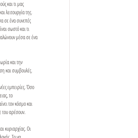
ούς και τι μας 
ι λειτουργία της. 
σα σε ένα συνεπές 
ναι σωστό και τι 
γαλώνουν μέσα σε ένα 
ωρία και την 
ση και συμβουλές.

έες εμπειρίες. Όσο 
ιας, το 
νει τον κόσμο και 
 του αρέσουν.

αι κυριαρχίας. Οι 
λογής. Το να 