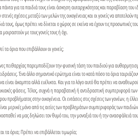
πάντα για τα παιδιά τους είναι άσκηση αυταρχικότητας και παραβίαση του ιδ
 στενές σχέσεις μεταξύ των μελών της οικογένειας και οι γονείς να αποτελού
ιά τους, όμως πρέπει να δίνεται ο χώρος σε εκείνα να έχουν τις προσωπικές τους
 μοιραστούν με τους γονείς τους ή όχι.

εί τα όρια που επιβάλλουν οι γονείς;

όνες πειθαρχίας παρεμποδίζουν την φυσική τάση του παιδιού για αυθορμητισμ
δράσεις. Ένα άλλο σημαντικό ερώτημα είναι το κατά πόσο τα όρια ταιριάζουν 
 να είναι άκαμπτα αλλά ευέλικτα. Και για το λόγο αυτό θα πρέπει να αναθεωρού
ικιακές φάσεις. Τέλος, συχνά η παραβατική ή αντιδραστική συμπεριφορά των 
υ προβλήματος στην οικογένεια. Οι εντάσεις στις σχέσεις των γονέων, η έλλει
 είναι μερικές μόνο από τις αιτίες των προβλημάτων συμπεριφοράς των παιδιών
σπαθεί να μας δηλώσει τον θυμό του, την μοναξιά του ή την ανασφάλειά του.
ται τα όρια; Πρέπει να επιβάλλεται τιμωρία;
