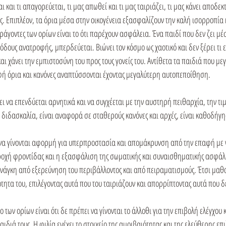
 και τι απαγορεύεται, τι μας απωθεί και τι μας ταιριάζει, τι μας κάνει αποδεκτ
. Επιπλέον, τα όρια μέσα στην οικογένεια εξασφαλίζουν την καλή ισορροπία κα
ράγοντες των ορίων είναι το ότι παρέχουν ασφάλεια. Ένα παιδί που δεν ζει μέ
δους ανατροφής, μπερδεύεται. Βιώνει τον κόσμο ως χαοτικό και δεν ξέρει τι εί
αι χάνει την εμπιστοσύνη του προς τους γονείς του. Αντίθετα τα παιδιά που με
ή όρια και κανόνες αναπτύσσονται έχοντας μεγαλύτερη αυτοπεποίθηση.

ει να επενδύεται αρνητικά και να συγχέεται με την αυστηρή πειθαρχία, την τιμ
διδασκαλία, είναι αναφορά σε σταθερούς κανόνες και αρχές, είναι καθοδήγη
ι να γίνονται αφορμή για υπερπροστασία και απομάκρυνση από την επαφή με ν
αροχή φροντίδας και η εξασφάλιση της σωματικής και συναισθηματικής ασφάλε
νάγκη από εξερεύνηση του περιβάλλοντος και από πειραματισμούς. Έτσι μαθαί
τα του, επιλέγοντας αυτά που του ταιριάζουν και απορρίπτοντας αυτά που δε
ο των ορίων είναι ότι δε πρέπει να γίνονται το άλλοθι για την επιβολή ελέγχου κ
παιδιά τους. Η φιλία ενέχει το στοιχείο της αμοιβαιότητας και της ελεύθερης επι