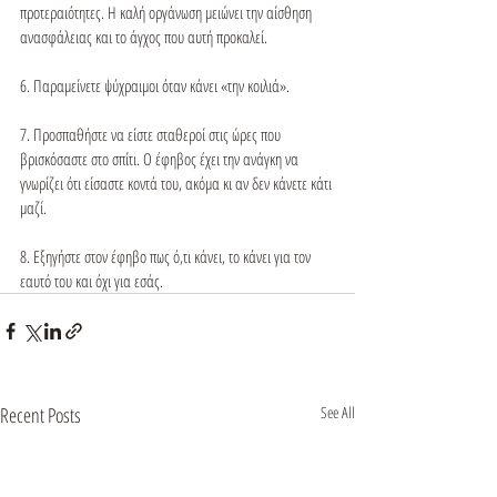
προτεραιότητες. Η καλή οργάνωση μειώνει την αίσθηση 
ανασφάλειας και το άγχος που αυτή προκαλεί.

6. Παραμείνετε ψύχραιμοι όταν κάνει «την κοιλιά».

7. Προσπαθήστε να είστε σταθεροί στις ώρες που 
βρισκόσαστε στο σπίτι. Ο έφηβος έχει την ανάγκη να 
γνωρίζει ότι είσαστε κοντά του, ακόμα κι αν δεν κάνετε κάτι 
μαζί.

8. Εξηγήστε στον έφηβο πως ό,τι κάνει, το κάνει για τον 
εαυτό του και όχι για εσάς.
Recent Posts
See All