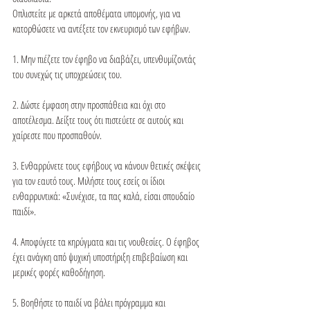
Οπλιστείτε με αρκετά αποθέματα υπομονής, για να 
κατορθώσετε να αντέξετε τον εκνευρισμό των εφήβων.

1. Μην πιέζετε τον έφηβο να διαβάζει, υπενθυμίζοντάς 
του συνεχώς τις υποχρεώσεις του.

2. Δώστε έμφαση στην προσπάθεια και όχι στο 
αποτέλεσμα. Δείξτε τους ότι πιστεύετε σε αυτούς και 
χαίρεστε που προσπαθούν.

3. Ενθαρρύνετε τους εφήβους να κάνουν θετικές σκέψεις 
για τον εαυτό τους. Μιλήστε τους εσείς οι ίδιοι 
ενθαρρυντικά: «Συνέχισε, τα πας καλά, είσαι σπουδαίο 
παιδί».

4. Αποφύγετε τα κηρύγματα και τις νουθεσίες. Ο έφηβος 
έχει ανάγκη από ψυχική υποστήριξη επιβεβαίωση και 
μερικές φορές καθοδήγηση.

5. Βοηθήστε το παιδί να βάλει πρόγραμμα και 