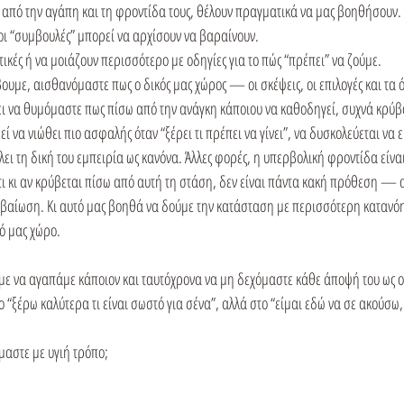
α από την αγάπη και τη φροντίδα τους, θέλουν πραγματικά να μας βοηθήσουν.
ι “συμβουλές” μπορεί να αρχίσουν να βαραίνουν.
ιτικές ή να μοιάζουν περισσότερο με οδηγίες για το πώς “πρέπει” να ζούμε.
άβουμε, αισθανόμαστε πως ο δικός μας χώρος — οι σκέψεις, οι επιλογές και τα
ει να θυμόμαστε πως πίσω από την ανάγκη κάποιου να καθοδηγεί, συχνά κρύβον
 να νιώθει πιο ασφαλής όταν “ξέρει τι πρέπει να γίνει”, να δυσκολεύεται να ε
ι τη δική του εμπειρία ως κανόνα. Άλλες φορές, η υπερβολική φροντίδα είναι
ι κι αν κρύβεται πίσω από αυτή τη στάση, δεν είναι πάντα κακή πρόθεση — α
εβαίωση. Κι αυτό μας βοηθά να δούμε την κατάσταση με περισσότερη κατανόη
ό μας χώρο.
με να αγαπάμε κάποιον και ταυτόχρονα να μη δεχόμαστε κάθε άποψή του ως 
ο “ξέρω καλύτερα τι είναι σωστό για σένα”, αλλά στο “είμαι εδώ να σε ακούσω,
αστε με υγιή τρόπο;