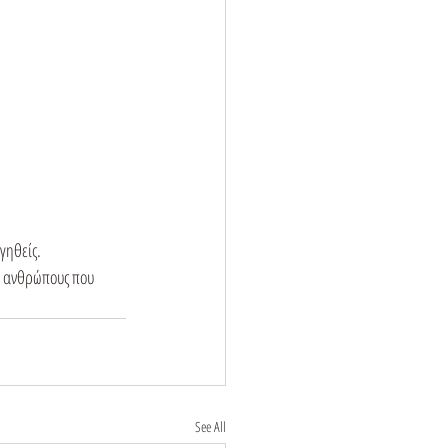
γηθείς.
ε ανθρώπους που 
See All