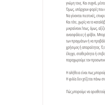
γνώμη τους. Και συχνά, μέσ
Όμως, υπάρχουν φορές που ο
Να γίνονται πιεστικές, επικρ
Και τότε, χωρίς να το καταλ
μικραίνουν.Ίσως, όμως, αξίζ
ανασφάλειες ή φόβοι. Μπορεί
των πραγμάτων ή να προβάλλε
χρήσιμος ή απαραίτητος. Ό,τ
έλεγχο, σταθερότητα ή επιβ
παραχωρούμε τον προσωπικ
Η αλήθεια είναι πως μπορού
Η φιλία δεν χτίζεται πάνω στ
Πώς μπορούμε να οριοθετούμ