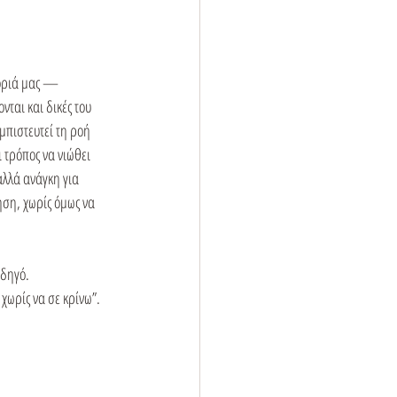
 όριά μας — 
ται και δικές του  
μπιστευτεί τη ροή 
 τρόπος να νιώθει 
λλά ανάγκη για 
ση, χωρίς όμως να 
οδηγό.
 χωρίς να σε κρίνω”.