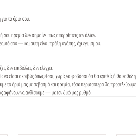
για τα όριά σου.
κή σου ηρεμία δεν σημαίνει πως απορρίπτεις τον άλλον.
 εαυτό σου — και αυτή είναι πράξη αγάπης, όχι εγωισμού.
ει, δεν επιβάλλει, δεν ελέγχει.
ίς να είσαι ακριβώς όπως είσαι, χωρίς να φοβάσαι ότι θα κριθείς ή θα καθοδη
υμε τα όριά μας με σεβασμό και ηρεμία, τόσο περισσότερο θα προσελκύουμ
μας αφήνουν να ανθίσουμε — με τον δικό μας ρυθμό.