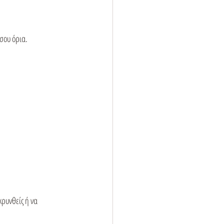
 σου όρια.
κρυνθείς ή να 