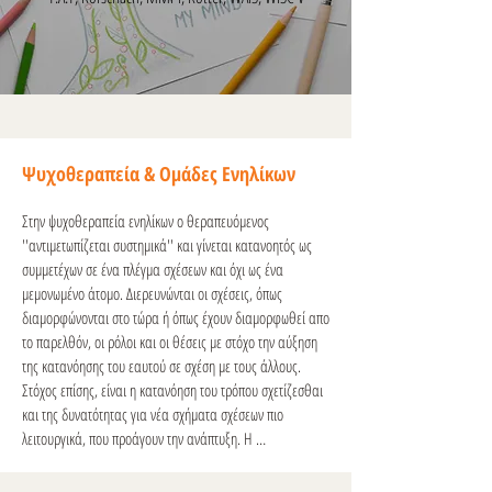
Ψυχοθεραπεία & Ομάδες Ενηλίκων
Στην ψυχοθεραπεία ενηλίκων ο θεραπευόμενος 
''αντιμετωπίζεται συστημικά'' και γίνεται κατανοητός ως 
συμμετέχων σε ένα πλέγμα σχέσεων και όχι ως ένα 
μεμονωμένο άτομο. Διερευνώνται οι σχέσεις, όπως 
διαμορφώνονται στο τώρα ή όπως έχουν διαμορφωθεί απο 
το παρελθόν, οι ρόλοι και οι θέσεις με στόχο την αύξηση 
της κατανόησης του εαυτού σε σχέση με τους άλλους. 
Στόχος επίσης, είναι η κατανόηση του τρόπου σχετίζεσθαι 
και της δυνατότητας για νέα σχήματα σχέσεων πιο 
λειτουργικά, που προάγουν την ανάπτυξη. Η 
ψυχοθεραπεία αποδίδει στον θεραπευόμενο την ευθύνη, 
άρα τη δύναμη, να διαμορφώσει στο σήμερα ένα 