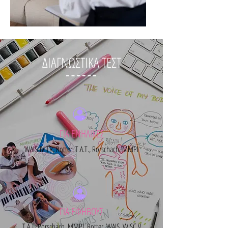
ΔΙΑΓΝΩΣΤΙΚΑ ΤΕΣΤ
ΓΙΑ ΕΝΗΛΙΚΕΣ
WAIS-IV-TR, Rotter, T.A.T., Rorschach, ΜΜPI
ΓΙΑ ΕΦΗΒΟΥΣ
Τ.Α.Τ, Rorschach, MMPI, Rotter, WAIS, WISC V