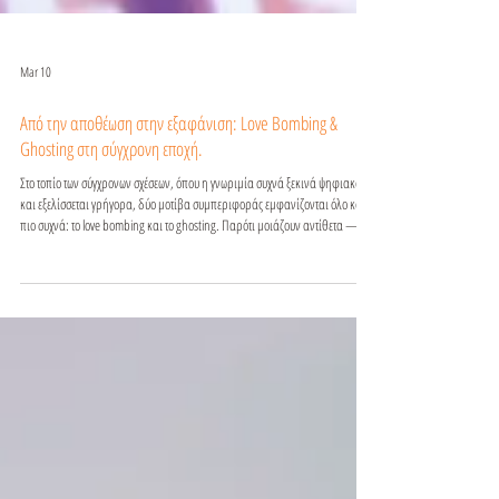
Mar 10
Από την αποθέωση στην εξαφάνιση: Love Bombing &
Ghosting στη σύγχρονη εποχή.
Στο τοπίο των σύγχρονων σχέσεων, όπου η γνωριμία συχνά ξεκινά ψηφιακά
και εξελίσσεται γρήγορα, δύο μοτίβα συμπεριφοράς εμφανίζονται όλο και
πιο συχνά: το love bombing και το ghosting. Παρότι μοιάζουν αντίθετα — το
ένα υπερβολικά έντονο, το άλλο απόλυτα σιωπηλό — συχνά συνδέονται και
αφήνουν παρόμοια συναισθηματικά αποτυπώματα. Τι είναι το love
bombing; Το love bombing περιγράφει την υπερβολική έκφραση
ενδιαφέροντος και στοργής σε πολύ πρώιμο στάδιο μιας σχέσης. Ο άλλος
μπορεί