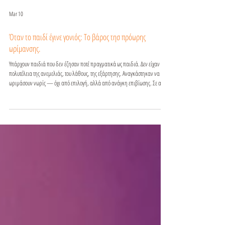
Mar 10
Όταν το παιδί έγινε γονιός: Το βάρος τησ πρόωρης
ωρίμανσης.
Υπάρχουν παιδιά που δεν έζησαν ποτέ πραγματικά ως παιδιά. Δεν είχαν την
πολυτέλεια της ανεμελιάς, του λάθους, της εξάρτησης. Αναγκάστηκαν να
ωριμάσουν νωρίς — όχι από επιλογή, αλλά από ανάγκη επιβίωσης. Σε αυτά
τα παιδιά, οι ρόλοι αντιστράφηκαν σιωπηλά. Αντί να φροντίζονται, έγιναν οι
φροντιστές: συναισθηματικά, πρακτικά, ακόμη και ψυχολογικά. Αυτό το
φαινόμενο, που στη ψυχολογία συχνά περιγράφεται ως γονεοποίηση
(parentification), αφήνει βαθιά ίχνη στην ενήλικη ζωή. Η πρόωρη