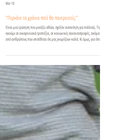
Mar 10
"Περνάνε τα χρόνια ποτέ θα παντρευτείς;"
Είναι μια ερώτηση που μοιάζει αθώα, σχεδόν αυτονόητη για πολλούς. Την
ακούμε σε οικογενειακά τραπέζια, σε κοινωνικές συναναστροφές, ακόμα και
από ανθρώπους που υποτίθεται ότι μας γνωρίζουν καλά. Κι όμως, για όποιον
τη δέχεται, συχνά δεν είναι καθόλου απλή. Μπορεί να φέρει άγχος, ενοχές,
σύγκριση ή το αίσθημα ότι «κάτι δεν κάνω σωστά». Από ψυχολογική σκοπιά,
αυτή η ερώτηση κουβαλά ένα βάρος κοινωνικών προσδοκιών. Ο γάμος
παρουσιάζεται συχνά ως ορόσημο επιτυχίας, ωριμότητας ή ο